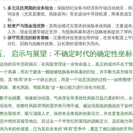
多元且抗周期的业务组合
：保险经纪业务与经济和市场活动相关，而
询业务（尤其是重组、风险咨询）常在波动中寻得机遇，两者形成互
补。
轻资产与现金流优势
：其商业模式无需承担保险承保风险，主要成本
人力，现金流通常稳定充沛，为抵御风暴和进行战略收购提供了弹药
保守而灵活的财务策略
：注重维持投资级信用评级，在资本配置上平
分红、回购与战略性收购，以长期价值增长为导向。
五、 启示与展望：不确定时代的确定性坐标
达信的百年历程揭示，在风险管理这一永恒命题上，真正的成功不在于预
一个风暴，而在于建造一艘能够抵御各种风暴的巨轮，并不断为其升级导
统。其“终局”并非一个静止的点，而是一个动态演进的过程——始终围绕“
风险、量化风险、驾驭风险”这一核心能力进行深化与拓宽。
数字化颠覆、地缘政治动荡、气候变化等系统性风险日益凸显的时代，企
综合性、前瞻性风险管理的需求将只增不减。威达信面临的挑战在于如何
整合新技术、吸引顶级人才、保持各业务线的创新活力，并在更复杂的风
态中维持其领导地位。其过去一个半世纪所展现的战略定力、适应能力和
询为本的价值观，已为其在未来的“终局”竞争中，奠定了难以撼动的开局