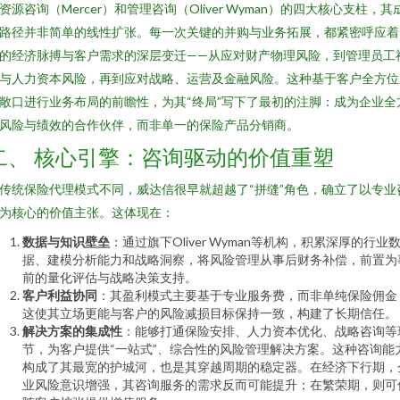
资源咨询（Mercer）和管理咨询（Oliver Wyman）的四大核心支柱，其
路径并非简单的线性扩张。每一次关键的并购与业务拓展，都紧密呼应着
的经济脉搏与客户需求的深层变迁——从应对财产物理风险，到管理员工
与人力资本风险，再到应对战略、运营及金融风险。这种基于客户全方位
敞口进行业务布局的前瞻性，为其“终局”写下了最初的注脚：成为企业全
风险与绩效的合作伙伴，而非单一的保险产品分销商。
二、 核心引擎：咨询驱动的价值重塑
传统保险代理模式不同，威达信很早就超越了“拼缝”角色，确立了以专业
为核心的价值主张。这体现在：
数据与知识壁垒
：通过旗下Oliver Wyman等机构，积累深厚的行业
据、建模分析能力和战略洞察，将风险管理从事后财务补偿，前置为
前的量化评估与战略决策支持。
客户利益协同
：其盈利模式主要基于专业服务费，而非单纯保险佣金
这使其立场更能与客户的风险减损目标保持一致，构建了长期信任。
解决方案的集成性
：能够打通保险安排、人力资本优化、战略咨询等
节，为客户提供“一站式”、综合性的风险管理解决方案。这种咨询能
构成了其最宽的护城河，也是其穿越周期的稳定器。在经济下行期，
业风险意识增强，其咨询服务的需求反而可能提升；在繁荣期，则可