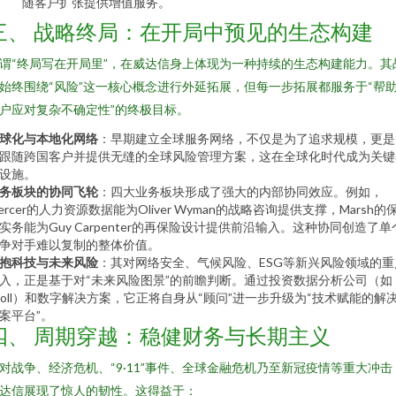
随客户扩张提供增值服务。
三、 战略终局：在开局中预见的生态构建
谓“终局写在开局里”，在威达信身上体现为一种持续的生态构建能力。其
始终围绕“风险”这一核心概念进行外延拓展，但每一步拓展都服务于“帮
户应对复杂不确定性”的终极目标。
球化与本地化网络
：早期建立全球服务网络，不仅是为了追求规模，更是
跟随跨国客户并提供无缝的全球风险管理方案，这在全球化时代成为关键
设施。
务板块的协同飞轮
：四大业务板块形成了强大的内部协同效应。例如，
ercer的人力资源数据能为Oliver Wyman的战略咨询提供支撑，Marsh的
实务能为Guy Carpenter的再保险设计提供前沿输入。这种协同创造了单
争对手难以复制的整体价值。
抱科技与未来风险
：其对网络安全、气候风险、ESG等新兴风险领域的重
入，正是基于对“未来风险图景”的前瞻判断。通过投资数据分析公司（如
roll）和数字解决方案，它正将自身从“顾问”进一步升级为“技术赋能的解
案平台”。
四、 周期穿越：稳健财务与长期主义
对战争、经济危机、“9·11”事件、全球金融危机乃至新冠疫情等重大冲击
达信展现了惊人的韧性。这得益于：