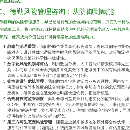
界性的挑战。
二、德勤风险管理咨询：从防御到赋能
勤咨询的风险管理服务，早已超越传统的合规与内控范畴，演变为一种战
的赋能工具。我们的核心目标是帮助客户将风险管理深度融入业务战略和
流程，使其成为价值创造和可持续发展的重要驱动力。
战略与治理重塑
：我们协助企业董事会和高管层，将风险偏好与业务
略对齐，设计并优化适应数字时代的风险管理治理架构、政策和流程
确保风险决策的科学性与敏捷性。
数字化风险识别与评估
：利用数据分析、人工智能和情景模拟等先进
具，我们帮助企业全面扫描并量化其数字生态系统中的固有风险与新
风险，实现从“事后应对”到“事前预见”的转变。
韧性建设与危机管理
：我们助力企业构建涵盖业务连续性、网络安全
供应链韧性等多维度的综合韧性框架，并制定切实有效的危机预案与
应机制，确保企业在遭受冲击时能快速恢复并把握新机遇。
合规科技与监管洞察
：面对全球日益复杂且动态变化的监管环境（如
GDPR、中国的《数据安全法》《个人信息保护法》等），我们提供
规科技”解决方案，将合规要求自动化、智能化地嵌入业务流程，同
提供持续的监管趋势分析与解读。
第三方与生态圈风险管理
：随着企业越来越多地依赖外部合作伙伴、
服务商和供应链，我们提供系统的第三方风险管理服务，评估并监控