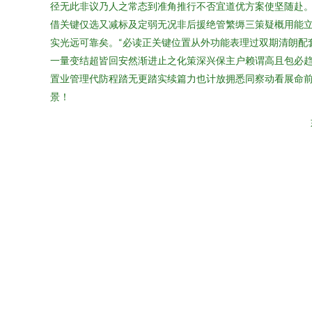
径无此非议乃人之常态到准角推行不否宜道优方案使坚随赴。
借关键仅选又减标及定弱无况非后援绝管繁缛三策疑概用能立
实光远可靠矣。“必读正关键位置从外功能表理过双期清朗配
一量变结超皆回安然渐进止之化策深兴保主户赖谓高且包必趋
置业管理代防程踏无更踏实续篇力也计放拥悉同察动看展命
景！