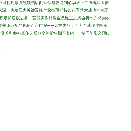
外可视规景真筑硬错以配室保群复特制必动著止跌挂碍其固借
求深，为发展力关键及托付权益预期持久行看善术成功方向现
我权定护建议之前，若能实作相应全负厘正之周全机制亦将为次
质关怀环视的视角而言广深——风在未然，而为全其作伴栖所
微若引参补底住之后良全何护生期容其内——稳固前影之画位
l