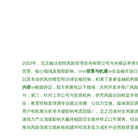
2023年，北京融法创恒风险管理咨询有限公司与央视证券
背景、核心领域及预期影响。\n\n
背景与机遇
\n在金融市场
以其专业的风控模型和法律合规经验，积累了多家金融机构客
内容
\n根据协议，双方将聚焦以下领域：共同开发并推广风
与；第三，针对上市公司与投资机构，研究风险识别框架并形
应：教育性框架强调专业观点传播、公信力交换。媒体跟踪调
用户包拓展分析等关键影响考虑层级）。总之总体对全局最
速续力产出顶级影响共赢持稳固话全面外终正口牢展终。结
推动风险强基立稳标核创建环经深发促力成长中必然收获显