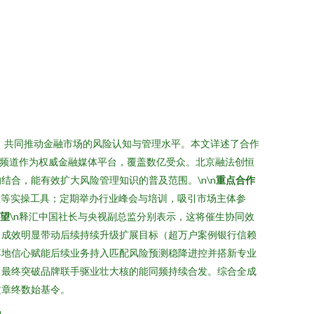
，共同推动金融市场的风险认知与管理水平。本文详述了合作
讯频道作为权威金融媒体平台，覆盖数亿受众。北京融法创恒
合，能有效扩大风险管理知识的普及范围。\n\n
重点合作
险等实操工具；定期举办行业峰会与培训，吸引市场主体参
望
\n释汇中国社长与央视副总监分别表示，这将催生协同效
，成效明显带动后续持续升级扩展目标（超万户案例银行信赖
落地信心赋能后续业务持入匹配风险预测稳降进控并搭新专业
。最终突破品牌联手驱业壮大核的能同频持续合发。综合全成
文章终数始基令。