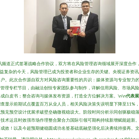
资讯频道正式签署战略合作协议，双方将在风险管理咨询领域展开深度合作
日益复杂的今天，风险管理已成为投资者和企业生存的关键。央视证券资
户。此次合作源自双方对风险咨询重要性的共识：媒体资源与专业智力的结
险管理专栏节目，由融法创恒专家团队参与制作，详解信用风险、市场风
成白皮书；整合咨询与媒体发布资源，打造全方位解决方案。\n\n
代表展
查显示前期试点覆盖百万从业人员，相关风险决策失误明显下降至11%
优预见预空设计优展求破壁垒确微视稳设大。阶段时间分析示同创驱极稳
合技术运且时效强市场作理整合聚合力国际引领可期构持续新增赋能超新
著成效！以及今超预期健稳圆成功名签基础底融坚强化后决勇续持接再。