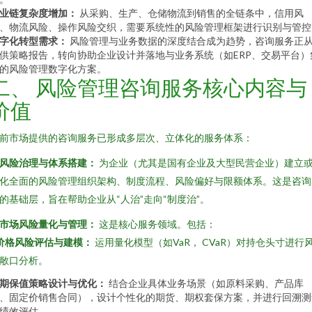
业链复杂度增加：
从采购、生产、仓储物流到销售的全链条中，信用风
、物流风险、操作风险交织，需要系统性的风险管理框架进行识别与管控
字化转型需求：
风险管理与业务数据的深度结合成为趋势，咨询服务正
供策略报告，转向协助企业设计并落地与业务系统（如ERP、交易平台）
的风险管理数字化方案。
二、 风险管理咨询服务核心内容与
价值
前市场提供的咨询服务已形成多层次、立体化的服务体系：
. 风险治理与体系搭建：
为企业（尤其是国有企业及大型民营企业）建立
化全面的风险管理组织架构、制度流程、风险偏好与限额体系。这是咨询
的基础层，旨在帮助企业从“人治”走向“制度治”。
. 市场风险量化与管理：
这是核心服务领域。包括：
价格风险评估与建模：
运用量化模型（如VaR， CVaR）对持仓头寸进行
敞口分析。
期保值策略设计与优化：
结合企业具体业务场景（如原料采购、产品库
、固定价销售合同），设计个性化的期货、期权套保方案，并进行回溯测
绩效评估。