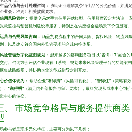
生品估值与会计处理咨询：
协助企业理解复杂衍生品的公允价值，并满
企业会计准则》相关披露要求。
. 信用风险管控：
提供交易对手方信用评估模型、信用额度设定方法论、
账款监控与预警机制建设等服务，特别是在供应链金融场景下价值显著。
. 运营与合规风险咨询：
涵盖贸易流程中的合同风险、货权风险、物流风
别，以及建立符合国内外监管要求的合规内控体系。
. 风险管理数字化蓝图规划：
越来越多的咨询服务项目以“咨询+IT”融合的
交付。咨询方会评估企业现有IT系统，规划未来风险管理平台的功能架
据集成路线图，并协助企业选型或指导定制开发。
心价值体现为：
帮助企业
“看得清”
（风险可视化）、
“管得住”
（策略有效
）、
“说得明”
（满足内外部报告与审计要求），最终实现从成本中心到价
造中心的转变。
三、 市场竞争格局与服务提供商类
型
场参与者呈现多元化特征，主要可分为以下几类：