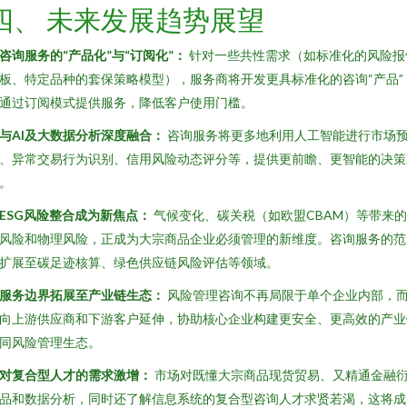
四、 未来发展趋势展望
. 咨询服务的“产品化”与“订阅化”：
针对一些共性需求（如标准化的风险报
板、特定品种的套保策略模型），服务商将开发更具标准化的咨询“产品”
通过订阅模式提供服务，降低客户使用门槛。
. 与AI及大数据分析深度融合：
咨询服务将更多地利用人工智能进行市场
、异常交易行为识别、信用风险动态评分等，提供更前瞻、更智能的决策
。
. ESG风险整合成为新焦点：
气候变化、碳关税（如欧盟CBAM）等带来
风险和物理风险，正成为大宗商品企业必须管理的新维度。咨询服务的范
扩展至碳足迹核算、绿色供应链风险评估等领域。
. 服务边界拓展至产业链生态：
风险管理咨询不再局限于单个企业内部，
向上游供应商和下游客户延伸，协助核心企业构建更安全、更高效的产业
同风险管理生态。
. 对复合型人才的需求激增：
市场对既懂大宗商品现货贸易、又精通金融
品和数据分析，同时还了解信息系统的复合型咨询人才求贤若渴，这将成